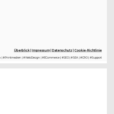
Überblick
|
Impressum
|
Datenschutz
|
Cookie-Richtlinie
n | #Printmedien | #WebDesign | #ECommerce | #SEO | #SEA | #CRO | #Support