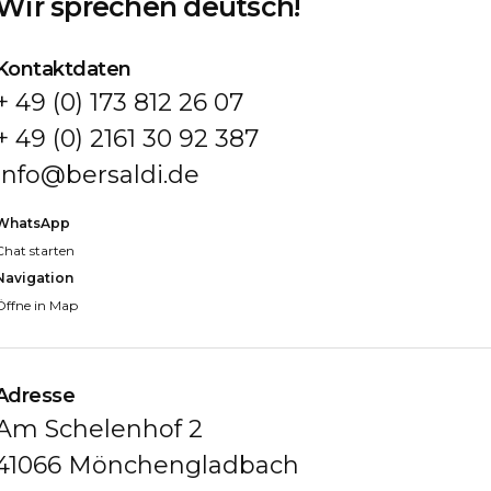
Wir sprechen deutsch!
Kontaktdaten
+ 49 (0) 173 812 26 07
+ 49 (0) 2161 30 92 387
info@bersaldi.de
WhatsApp
Chat starten
Navigation
Öffne in Map
Adresse
Am Schelenhof 2
41066 Mönchengladbach