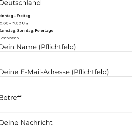
Deutschland
Montag – Freitag
10.00 – 17.00 Uhr
Samstag, Sonntag, Feiertage
Geschlossen
Dein Name (Pflichtfeld)
Deine E-Mail-Adresse (Pflichtfeld)
Bitte
Betreff
lasse
dieses
Feld
Deine Nachricht
leer.