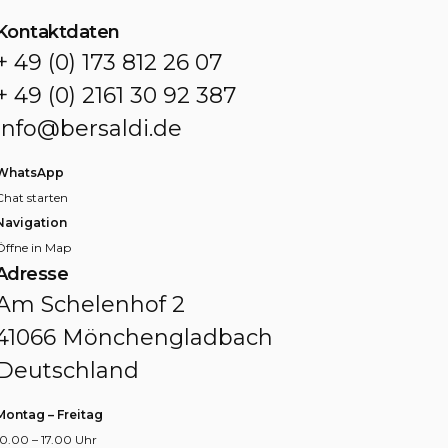
Kontaktdaten
+ 49 (0) 173 812 26 07
+ 49 (0) 2161 30 92 387
info@bersaldi.de
WhatsApp
Chat starten
Navigation
Öffne in Map
Adresse
Am Schelenhof 2
41066 Mönchengladbach
Deutschland
Montag – Freitag
10.00 – 17.00 Uhr