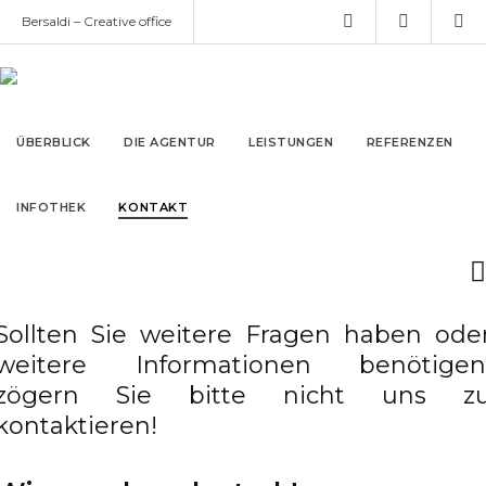
Bersaldi – Creative office
info@bersaldi.de
GEMEINSAM
ÜBERBLICK
DIE AGENTUR
LEISTUNGEN
REFERENZEN
KREIEREN
IN­FO­THEK
KONTAKT
Sollten Sie weitere Fragen haben ode
weitere Informationen benötigen
zögern Sie bitte nicht uns z
kontaktieren!