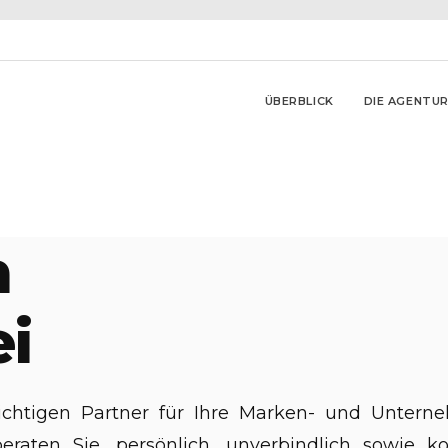
ÜBERBLICK
DIE AGENTU
h
i
richtigen Partner für Ihre Marken- und Unte
aten Sie, persönlich, unverbindlich sowie kos