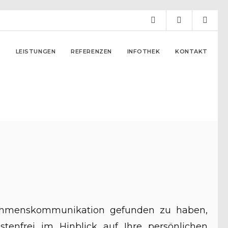
R
LEISTUNGEN
REFERENZEN
IN­FO­THEK
KONTAKT
rnehmenskommunikation gefunden zu haben,
tenfrei im Hinblick auf Ihre persönlichen