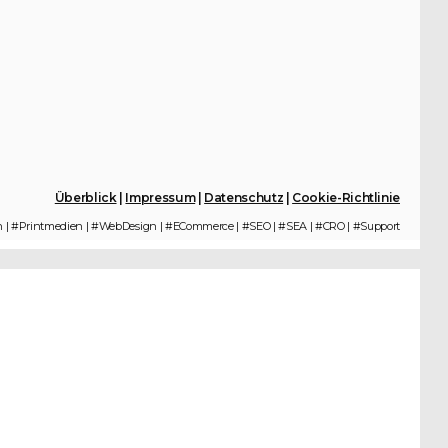
Überblick
|
Impressum
|
Datenschutz
|
Cookie-Richtlinie
n | #Printmedien | #WebDesign | #ECommerce | #SEO | #SEA | #CRO | #Support