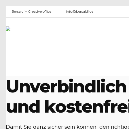
Bersaldi – Creative office
info@bersaldi.de
2. Januar 2020
#TeamBersaldi
Unverbindlich
und kostenfre
Damit Sie ganz sicher sein können, den rich