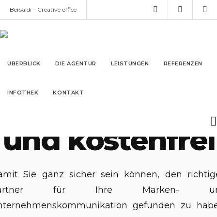
Bersaldi – Creative office
info@bersaldi.de
9. März 2020
#TeamBersaldi
ÜBERBLICK
DIE AGENTUR
LEISTUNGEN
REFERENZEN
Unverbindlich
IN­FO­THEK
KONTAKT
und kostenfrei
amit Sie ganz sicher sein können, den richtig
artner für Ihre Marken- u
nternehmenskommunikation gefunden zu habe