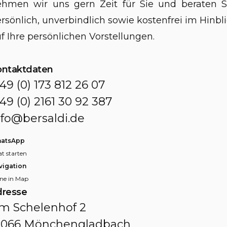
hmen wir uns gern Zeit für Sie und beraten S
rsönlich, unverbindlich sowie kostenfrei im Hinbl
f Ihre persönlichen Vorstellungen.
ontaktdaten
 49 (0) 173 812 26 07
 49 (0) 2161 30 92 387
nfo@bersaldi.de
atsApp
t starten
vigation
ne in Map
dresse
m Schelenhof 2
1066 Mönchengladbach