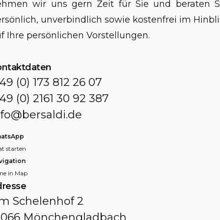
hmen wir uns gern Zeit für Sie und beraten S
rsönlich, unverbindlich sowie kostenfrei im Hinbl
f Ihre persönlichen Vorstellungen.
ontaktdaten
 49 (0) 173 812 26 07
 49 (0) 2161 30 92 387
nfo@bersaldi.de
atsApp
t starten
vigation
ne in Map
dresse
m Schelenhof 2
1066 Mönchengladbach