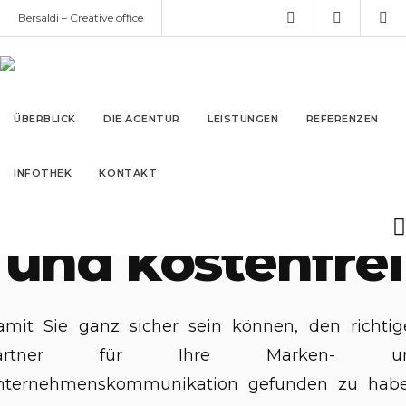
Bersaldi – Creative office
info@bersaldi.de
1. März 2020
#TeamBersaldi
ÜBERBLICK
DIE AGENTUR
LEISTUNGEN
REFERENZEN
Unverbindlich
IN­FO­THEK
KONTAKT
und kostenfrei
amit Sie ganz sicher sein können, den richtig
artner für Ihre Marken- u
nternehmenskommunikation gefunden zu habe