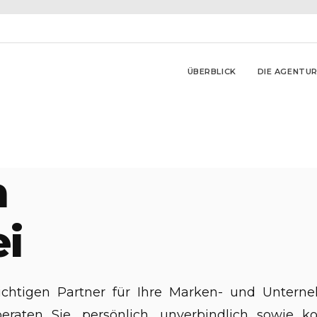
ÜBERBLICK
DIE AGENTU
h
i
richtigen Partner für Ihre Marken- und Unte
aten Sie, persönlich, unverbindlich sowie kos