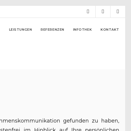
R
LEISTUNGEN
REFERENZEN
IN­FO­THEK
KONTAKT
rnehmenskommunikation gefunden zu haben,
tenfrei im Hinblick auf Ihre persönlichen