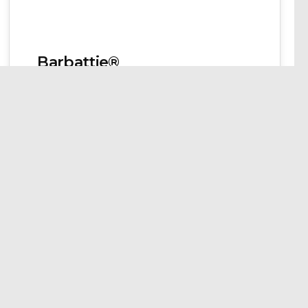
Barbattie®
rnehmenskommunikation gefunden zu haben,